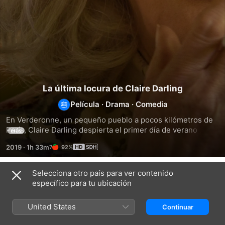
La última locura de Claire Darling
Película
·
Drama
·
Comedia
En Verderonne, un pequeño pueblo a pocos kilómetros de 
París, Claire Darling despierta el primer día de verano 
más
decidida a deshacerse de todas sus pertenencias.
2019
·
1h 33m
92%
Selecciona otro país para ver contenido
Títulos relacionados
específico para tu ubicación
Una
Aquellos
Una
bonita
maravillosos
hija
United States
Continuar
mañana
días
en
Tokio