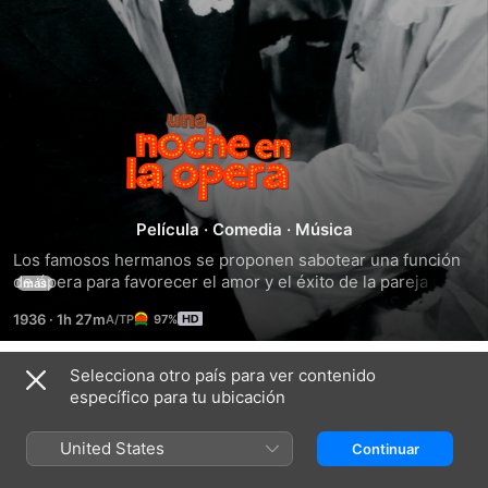
Una
Noche
en
Película
·
Comedia
·
Música
Los famosos hermanos se proponen sabotear una función 
la
de ópera para favorecer el amor y el éxito de la pareja de 
más
jóvenes cantantes. El filme cuenta con escenas 
1936
·
1h 27m
97%
memorables.
Ópera
Selecciona otro país para ver contenido
Títulos relacionados
específico para tu ubicación
Los
Un
Los
Productores
Día
Productores
United States
Continuar
en
las