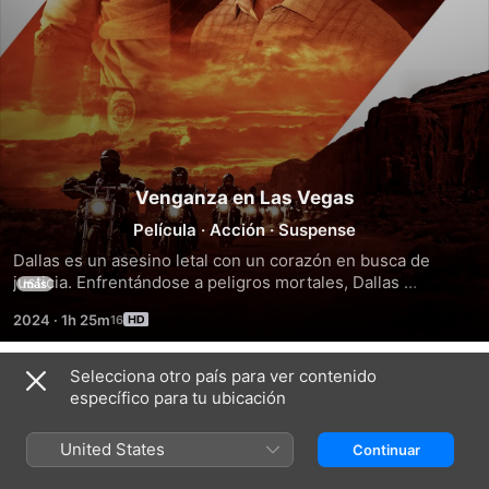
Venganza en Las Vegas
Película
·
Acción
·
Suspense
Dallas es un asesino letal con un corazón en busca de 
justicia. Enfrentándose a peligros mortales, Dallas 
más
desmantela una red criminal que se extiende desde los 
2024
·
1h 25m
sórdidos bajos fondos hasta las altas esferas del poder, en 
una misión personal para rescatar a su novia secuestrada. 
La trama se despliega en un escenario donde la ley y el 
Selecciona otro país para ver contenido
Tráileres
orden han fallado, dejando a Dallas como la única 
específico para tu ubicación
esperanza de justicia en un mundo plagado de corrupción.
United States
Continuar