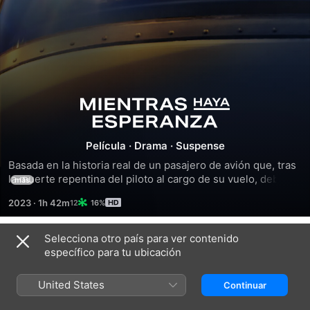
Vuelo
al
Película
·
Drama
·
Suspense
Basada en la historia real de un pasajero de avión que, tras 
límite
la muerte repentina del piloto al cargo de su vuelo, debe 
más
aterrizar el avión en el que también van su esposa y sus 
2023
·
1h 42m
16%
hijas. La situación es desesperada, la vida de su familia 
depende de ello, y a todo esto se le suma la llegada de una 
tormenta que hace peligrar aún más el momento de 
Selecciona otro país para ver contenido
Tráileres
aterrizaje.
específico para tu ubicación
United States
Continuar