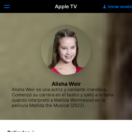
Apple TV
Iniciar sesión
Alisha Weir
Alisha Weir es una actriz y cantante irlandesa. 
Comenzó su carrera en el teatro y saltó a la fama 
cuando interpretó a Matilda Wormwood en la 
película Matilda the Musical (2022).