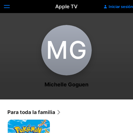
Apple TV
Iniciar sesión
M‌G
Michelle Goguen
Para toda la familia
Pokémon
2:
El