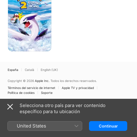
poder
de
uno
España
Català
English (UK)
Copyright © 2026
Apple Inc.
Todos los derechos reservados.
Términos del servicio de internet
Apple TV y privacidad
Política de cookies
Soporte
Selecciona otro país para ver contenido
específico para tu ubicación
United States
Continuar