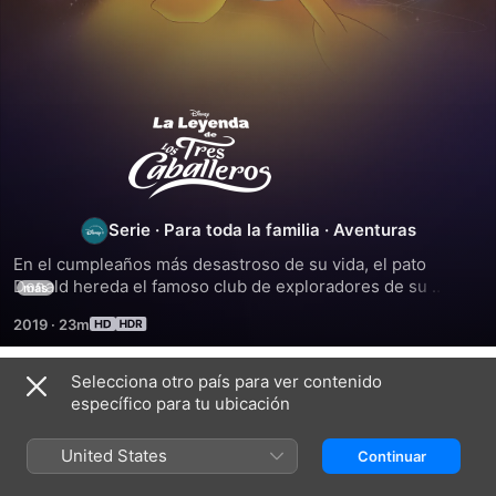
La
leyenda
de
Serie
·
Para toda la familia
·
Aventuras
En el cumpleaños más desastroso de su vida, el pato 
los
Donald hereda el famoso club de exploradores de su 
más
bisabuelo, junto al parlanchín loro José Carioca y el 
2019
·
23m
temerario gallo Panchito. Los tres son descendientes 
Tres
directos de los heroicos Tres Caballeros, pero ni la mitad 
de valientes o atrevidos. Con la ayuda de su guía Xandra, 
Selecciona otro país para ver contenido
Caballeros
Temporada 1
Diosa de la Aventura, viajan por místicos reinos luchando 
específico para tu ubicación
contra las fuerzas del mal. A medida que se van haciendo 
hermanos en combate, estos nuevos Tres Caballeros 
United States
Continuar
aprenden rápidamente que son tal para cual y deben 
trabajar en equipo.
EPISODIO 1
EPISODIO 2