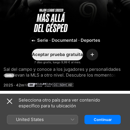
Major
League
Soccer:
Serie
·
Documental
·
Deportes
más
Aceptar prueba gratuita
Añadir
7 días gratis, luego 9,99 € al mes.
allá
Sal del campo y conoce a los jugadores y personalidades 
que llevan la MLS a otro nivel. Descubre los momentos 
más
increíbles y las historias apasionantes que hicieron que la 
del
2025
·
42m
temporada 2024 fuera inolvidable y nos dejaron entrever lo 
que nos espera en el futuro.
césped
Selecciona otro país para ver contenido
Temporada 1
específico para tu ubicación
United States
Continuar
EPISODIO 1
EPISODIO 2