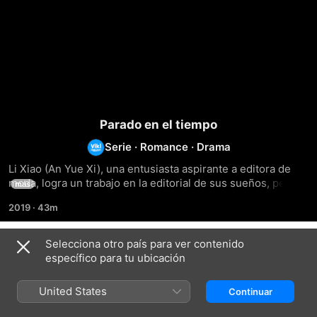
Parado en el tiempo
Serie
·
Romance
·
Drama
Li Xiao (An Yue Xi), una entusiasta aspirante a editora de 
moda, logra un trabajo en la editorial de sus sueños, pero 
más
inesperadamente es asignada al departamento de 
2019
·
43m
corrección de pruebas en lugar del puesto editorial que 
anhelaba. Motivada por Qian Wenfeng, director del 
departamento, se mantiene firme para demostrar su valía a 
Selecciona otro país para ver contenido
Temporada 1
pesar de sentirse menospreciada. Cuando Zhou Zi Mo (Xing 
específico para tu ubicación
Zhao Lin) aparece en su vida, le brinda un apoyo y una 
amistad inesperados que le ayudan a enfrentar los desafíos 
United States
Continuar
de su posición actual. Mediante su perseverancia y 
conexiones imprevistas, Li Xiao descubre que los 