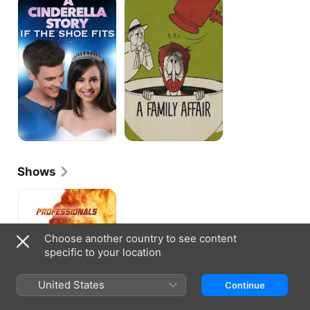
Cinderella
Family
Story:
Affair
If
the
Shoe
Fits
Shows
Professionals
Choose another country to see content
specific to your location
United States
Continue