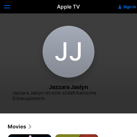
Apple TV
Sign In
J‌J
Jazzara Jaslyn
Jazzara Jaslyn ist eine südafrikanische 
Schauspielerin.
Movies
A
A