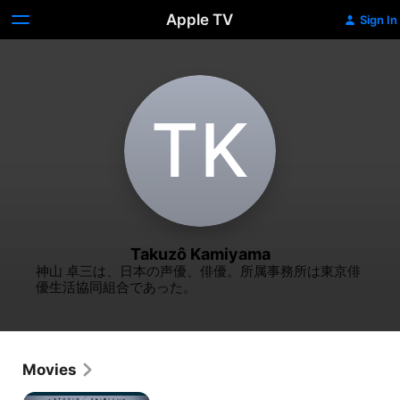
Apple TV
Sign In
T‌K
Takuzô Kamiyama
神山 卓三は、日本の声優、俳優。所属事務所は東京俳
優生活協同組合であった。
Movies
Castle