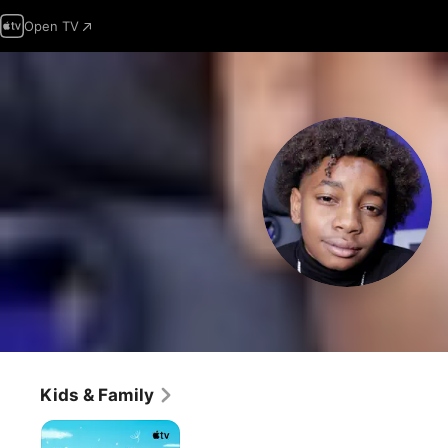
Open TV
Kids & Family
Duck
&