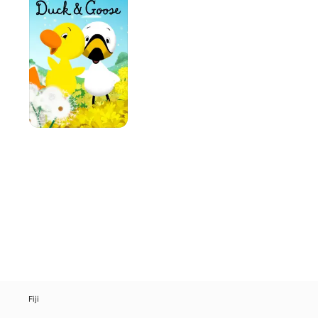
Goose
Fiji