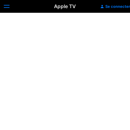
Apple TV
Se connecter
Un
mariage
de
convenance