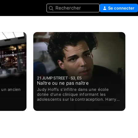
Rechercher
Se connecter
21 JUMP STREET · S3, E5
Naître ou ne pas naître
 un ancien
Judy Hoffs s'infiltre dans une école
dotée d'une clinique informant les
adolescents sur la contraception. Harry
Truman Ioki travaille sous couverture au
sein d'un groupe protestant contre la
présence de cette clinique sur le campus.
Pendant ce temps, Booker organise un
rendez-vous pour Sal.