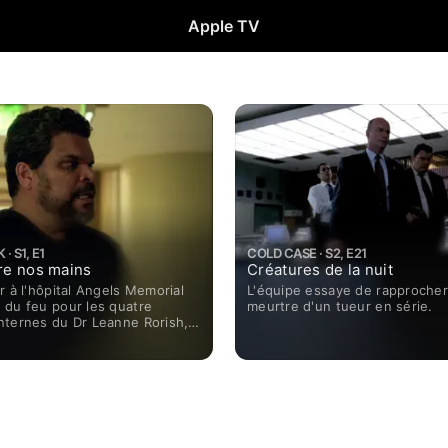
Apple TV
· S1, E1
COLD CASE · S2, E21
tre nos mains
Créatures de la nuit
r à l'hôpital Angels Memorial
L'équipe essaye de rapprocher
 du feu pour les quatre
meurtre d'un tueur en série.
nternes du Dr Leanne Rorish,
 à la médecine d'urgence, dans
le plus engorgé du pays.