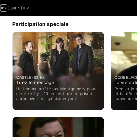
Ouvrir TV
Participation spéciale
CASTLE · S2, E8
CODE BLACK 
Tuez le messager
La vie en
Un homme arrêté par Montgomery pour
Premier jou
meurtre il y a 10 ans est tué en prison
et baptême
après avoir essayé d’envoyer à
nouveaux i
Montgomery une preuve de son
confrontés
innocence. La preuve est interceptée par
le service 
le biais du meurtre d’un coursier, ce qui
donne lui à une enquête menée par
l’équipe de Beckett. Ils découvrent que
l’homme qui était en prison avait endossé
le crime en échange de paiements