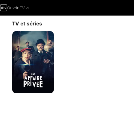
Ouvrir TV
TV et séries
Une
affaire
privée