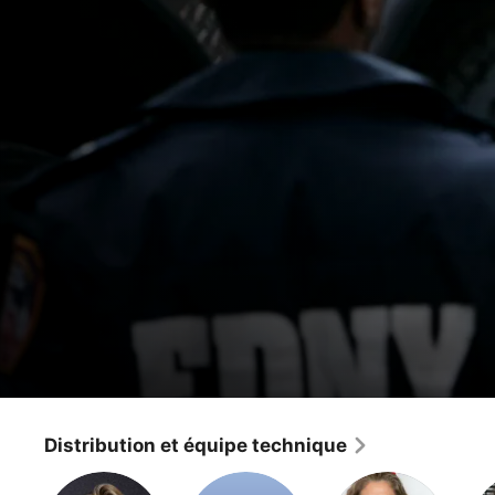
New York, police judiciaire
Divorce explosif
Distribution et équipe technique
Crime
·
Drame