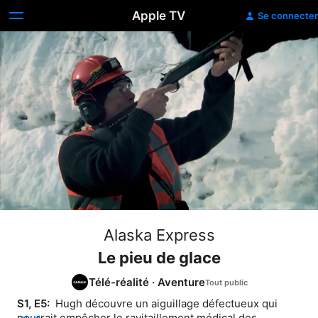
Apple TV
Se connecter
Alaska Express
Le pieu de glace
Télé-réalité
·
Aventure
S1, E5: 
 Hugh découvre un aiguillage défectueux qui 
pourrait empêcher le ravitaillement médical des 