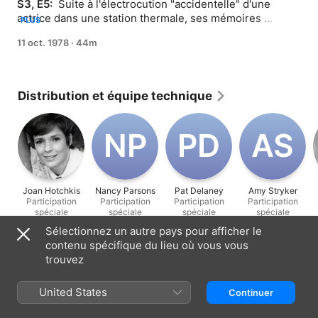
S3, E5: 
 Suite à l'électrocution "accidentelle" d'une 
actrice dans une station thermale, ses mémoires 
PLUS
disparaissent, tout comme la dernière personne connue 
11 oct. 1978
·
44m
qui l'a vue vivante. Les Anges sont envoyés pour 
enquêter.
Distribution et équipe technique
N‌P
P‌D
A‌S
Joan Hotchkis
Nancy Parsons
Pat Delaney
Amy Stryker
Participation
Participation
Participation
Participation
spéciale
spéciale
spéciale
spéciale
Sélectionnez un autre pays pour afficher le
contenu spécifique du lieu où vous vous
Informations
trouvez
Sortie
1978
United States
Continuer
Durée
44 min