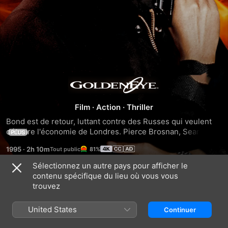
GoldenEye
Film
·
Action
·
Thriller
Bond est de retour, luttant contre des Russes qui veulent 
détruire l'économie de Londres. Pierce Brosnan, Sean 
PLUS
Bean, Izabella Scorupco, Famke Janssen, Judi Dench. Un 
1995
·
2h 10m
81%
film de Martin Campbell.
Sélectionnez un autre pays pour afficher le
contenu spécifique du lieu où vous vous
Bandes-annonces
trouvez
United States
Continuer