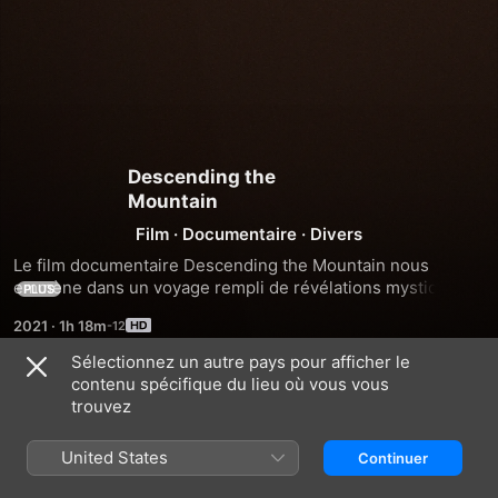
Descending the
Mountain
Film
·
Documentaire
·
Divers
Le film documentaire Descending the Mountain nous 
emmène dans un voyage rempli de révélations mystiques 
PLUS
que nous pouvons expérimenter par la méditation et le 
2021
·
1h 18m
psilocybine. Afin de comprendre comment les 
psychédéliques révèlent la nature de la conscience, le 
Sélectionnez un autre pays pour afficher le
psychiatre Franz et le maître Zen Vanja emmènent des 
contenu spécifique du lieu où vous vous
Bandes-annonces
méditants expérimentés - qui n'ont jamais pris de 
trouvez
psychédéliques - à travers une expérience scientifique 
novatrice.
United States
Continuer