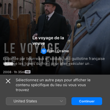
Le voyage de la
veuve
Film
·
Drame
Escortée par bourreaux et soldats, une guillotine française 
traverse les lignes du front pour aller exécuter un 
PLUS
condamné en Belgique.
2008
·
1h 35m
Sélectionnez un autre pays pour afficher le
contenu spécifique du lieu où vous vous
Similaires
trouvez
Cocktail
Les
Stavisky,
molotov
mystères
l'escroc
United States
Continuer
de
du
l'école
siècle