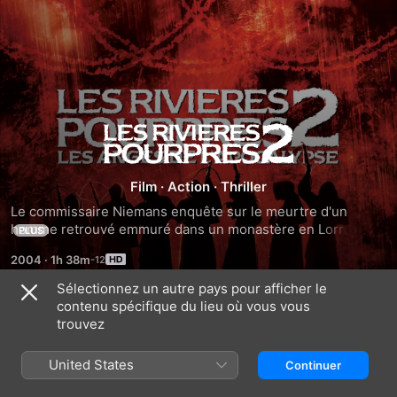
Les
rivières
Film
·
Action
·
Thriller
Le commissaire Niemans enquête sur le meurtre d'un 
pourpres
homme retrouvé emmuré dans un monastère en Lorraine. 
PLUS
Losqu'au même moment, le capitaine Reda vient au secours 
2
2004
·
1h 38m
d'un sosie du Christ agonisant au pied d'une église, on est 
alors loin de penser que les deux affaires sont intimement 
Sélectionnez un autre pays pour afficher le
liées...
:
contenu spécifique du lieu où vous vous
Bandes-annonces
trouvez
Les
United States
Continuer