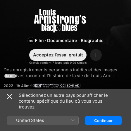
Louis
Armstrong's
Black
Film
·
Documentaire
·
Biographie
&
Acceptez l’essai gratuit
Ajouter
Gratuit pendant 7 jours, puis 9,99 €/mois
Blues
Des enregistrements personnels inédits et des images 
d'archives racontent l'histoire de la vie de Louis Armstrong 
PLUS
vu sous son angle. Du phénomène musical au militant pour 
2022
·
1h 46m
les droits civiques en passant par l'artiste de renommée 
mondiale, ce film fascinant montre des facettes d'Armstrong 
Sélectionnez un autre pays pour afficher le
que peu de gens ont vues.
contenu spécifique du lieu où vous vous
Bandes-annonces
trouvez
United States
Continuer