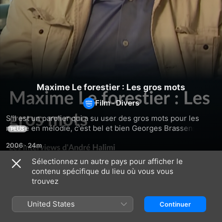
Maxime Le forestier : Les gros mots
Film
·
Divers
S'il est un parolier qui a su user des gros mots pour les 
mettre en mélodie, c'est bel et bien Georges Brassens. 
PLUS
Maxime le Forestier évoque le rapport du chanteur sétois 
2006
·
24m
aux mots vulgaires, à tous ces termes qui choquent et 
s'entrechoquent au sein des paroles mises en musique. 
Sélectionnez un autre pays pour afficher le
C'est tout l'art d'être vulgaire et élégant à la fois.
contenu spécifique du lieu où vous vous
Similaires
trouvez
George
Top
Patrick
Brassens
club
Sébastien
United States
Continuer
-
à
Émission
l'Olympia