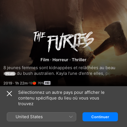
The
Furies
Film
·
Horreur
·
Thriller
8 jeunes femmes sont kidnappées et relâchées au beau 
milieu du bush australien. Kayla l’une d’entre elles, pense 
PLUS
d’abord à une blague de mauvais goût jusqu'à ce qu’elle 
2019
·
1h 22m
70%
tombe sur deux autres victimes poursuivies par un homme 
masqué armé d’une hache. Se rendant compte qu’elles ne 
Sélectionnez un autre pays pour afficher le
sont que de vulgaires proies d’une chasse à l’homme 
contenu spécifique du lieu où vous vous
Bandes-annonces
organisée par une bande de sadiques, leur cauchemar ne 
trouvez
fait que commencer. Sauf que Kayla va vite découvrir qu’à 
chaque fille est assignée une bête. Et cette petite subtilité 
United States
Continuer
va fortement compliquer la partie de cache-cache.