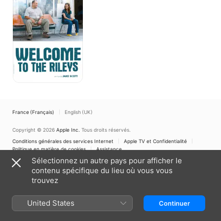
Rileys
France (Français)
English (UK)
Copyright © 2026
Apple Inc.
Tous droits réservés.
Conditions générales des services Internet
Apple TV et Confidentialité
Politique en matière de cookies
Assistance
Sélectionnez un autre pays pour afficher le
contenu spécifique du lieu où vous vous
trouvez
United States
Continuer