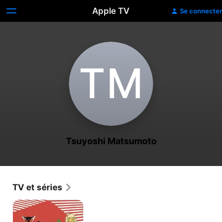
Apple TV
Se connecter
T‌M
Tsuyoshi Matsumoto
TV et séries
Peeping
Life