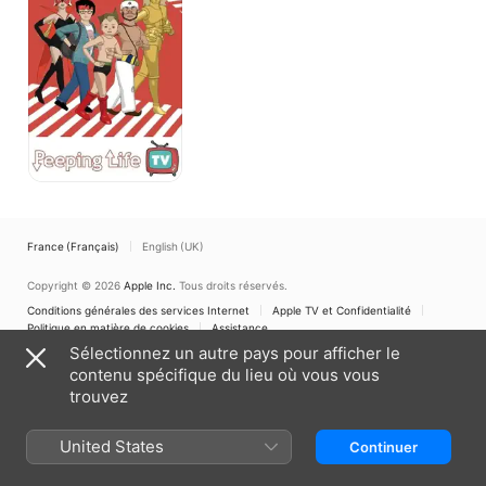
France (Français)
English (UK)
Copyright © 2026
Apple Inc.
Tous droits réservés.
Conditions générales des services Internet
Apple TV et Confidentialité
Politique en matière de cookies
Assistance
Sélectionnez un autre pays pour afficher le
contenu spécifique du lieu où vous vous
trouvez
United States
Continuer