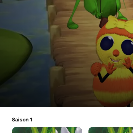
Drôles de Petites Bêtes - Les 4 sai
Saison 1
Série TV
·
Enfants et famille
Chaque histoire met en scène nos héros dans un 