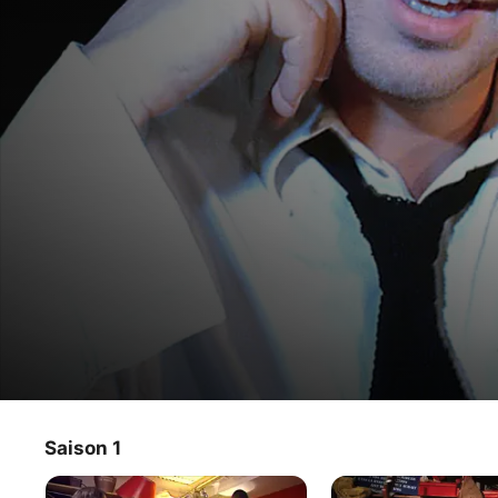
Le centre de visionnage d'Edouard
Saison 1
Série TV
·
Comédie
Trois minutes d'improvisation laissées à Edouard Baer, 