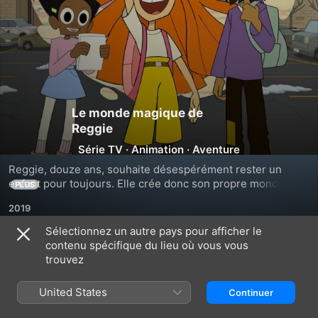
Le monde magique de
Reggie
Série TV
·
Animation
·
Aventure
Reggie, douze ans, souhaite désespérément rester un 
enfant pour toujours. Elle crée donc son propre monde 
PLUS
imaginaire dans lequel elle ne grandira jamais. Avec ses 
2019
amis Todd et Esther, elle vit ses fantasmes de super-héros.
Sélectionnez un autre pays pour afficher le
contenu spécifique du lieu où vous vous
Saison 1
trouvez
United States
Continuer
ÉPISODE 1
ÉPISODE 2