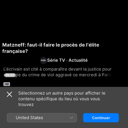
Matzneff: faut-il faire le procès de l'élite
française?
Série TV
·
Actualité
L'écrivain est cité à comparaître devant la justice pour 
apologie du crime de viol aggravé ce mercredi à Paris. Est-
PLUS
ce le moment de juger l'élite française ? On en débat dans 
Points de vue.
Sélectionnez un autre pays pour afficher le
contenu spécifique du lieu où vous vous
Episodes
trouvez
United States
Continuer