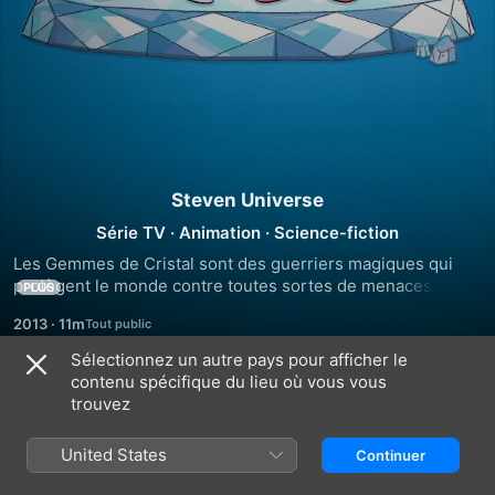
Steven Universe
Série TV
·
Animation
·
Science-fiction
Les Gemmes de Cristal sont des guerriers magiques qui 
protègent le monde contre toutes sortes de menaces 
PLUS
maléfiques. Steven est le plus jeune membre des Gemmes 
2013
·
11m
de Cristal aux côtés des trois guerrières : Grenat, 
Améthyste et Perle. Et Steven a encore bien du mal à 
Sélectionnez un autre pays pour afficher le
maitriser et à comprendre ses pouvoirs.
contenu spécifique du lieu où vous vous
Saison 1
trouvez
United States
Continuer
ÉPISODE 1
ÉPISODE 2