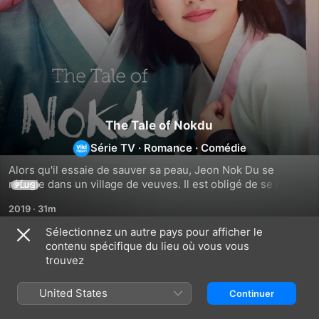
The Tale of Nokdu
Série TV
·
Romance
·
Comédie
Alors qu'il essaie de sauver sa peau, Jeon Nok Du se 
réfugie dans un village de veuves. Il est obligé de se cacher 
PLUS
et se déguise en femme pour ne pas être découvert. Jeon 
2019
·
31m
Nok Du veut comprendre les raisons pour lesquelles on a 
voulu le tuer.
Sélectionnez un autre pays pour afficher le
contenu spécifique du lieu où vous vous
Saison 1
trouvez
United States
Continuer
ÉPISODE 101
ÉPISODE 102