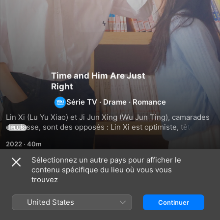
Time and Him Are Just
Right
Série TV
·
Drame
·
Romance
Lin Xi (Lu Yu Xiao) et Ji Jun Xing (Wu Jun Ting), camarades 
de classe, sont des opposés : Lin Xi est optimiste, têtue et 
PLUS
ne se laisse pas faire par les harceleurs, alors que Jun Xing 
2022
·
40m
est un programmateur de génie réservé, mais chaleureux. 
Malgré leurs différences, leurs personnalités contraires les 
Sélectionnez un autre pays pour afficher le
rapprochent lorsqu'ils doivent affronter la pression des 
contenu spécifique du lieu où vous vous
Saison 1
examens d'entrée à l'université. Leur amitié naissante se 
trouvez
mue lentement en histoire d'amour, mais ils risquent d'être 
séparés s'ils n'atteignent pas leurs objectifs scolaires. 
United States
Continuer
Arriveront-ils à réaliser leur rêve et à rester aux côtés l'un 
de l'autre, ou la vie les séparera-t-elle ? Ce drama chinois a 
ÉPISODE 1
ÉPISODE 2