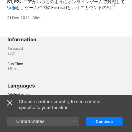
S1, E3: 
 ニアがいつものようにオンラインゲームで対戦して
いると、ゲーム仲間のFerdiadというアカウントの相手か
MORE
ら、ゲームの世界で恋人同士にならないかと誘われる。ト
21 Dec 2021
·
39m
ーンファーの誕生日当日、友達同士で食事会をしたあと、
ペーパーはトーンファーの家で彼の母親と一緒に誕生祝い
をすることに。勢いでお酒を飲み始めたトーンファーとペ
ーパーだったが…。
Information
Released
2021
Run Time
39 min
Languages
Original Audio
Thai
Choose another country to see content
specific to your location
Subtitles
English , Danish , French , German , Hungarian , Italian , Polish , 
Portuguese , Romanian , Spanish 
United States
Continue