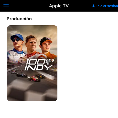
Apple TV
Iniciar sesión
Producción
100
Days
To
Indy