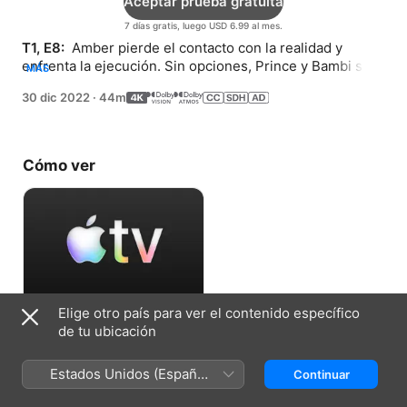
Aceptar prueba gratuita
7 días gratis, luego USD 6.99 al mes.
T1, E8: 
 Amber pierde el contacto con la realidad y 
enfrenta la ejecución. Sin opciones, Prince y Bambi se 
MÁS
arman y reclutan mercenarios para un ataque histórico.
30 dic 2022
·
44m
Cómo ver
Elige otro país para ver el contenido específico
Aceptar prueba gratuita
de tu ubicación
7 días gratis, luego USD 6.99 al mes.
Estados Unidos (Español
Continuar
México)
Ficha técnica