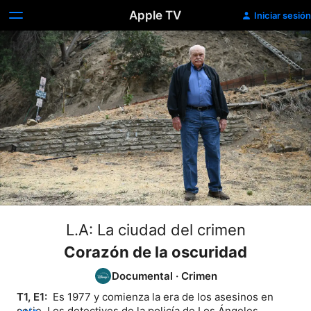
Apple TV
Iniciar sesión
L.A: La ciudad del crimen
Corazón de la oscuridad
Documental
·
Crimen
T1, E1: 
 Es 1977 y comienza la era de los asesinos en 
serie. Los detectives de la policía de Los Ángeles 