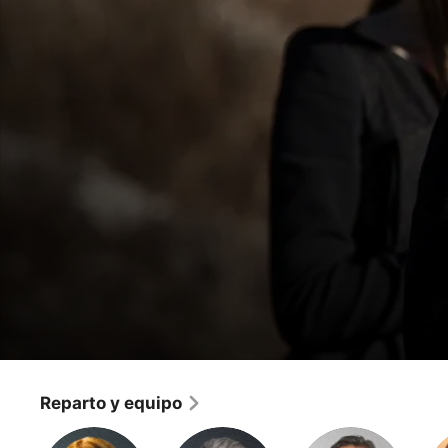
American Horror Story
Coven: Las siete maravillas
Reparto y equipo
Terror
·
Suspenso