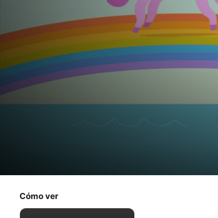
Aventuras Sago Mini
El nuevo cuerno de Gary / Harvey el hela
Cómo ver
Para toda la familia
·
Animación