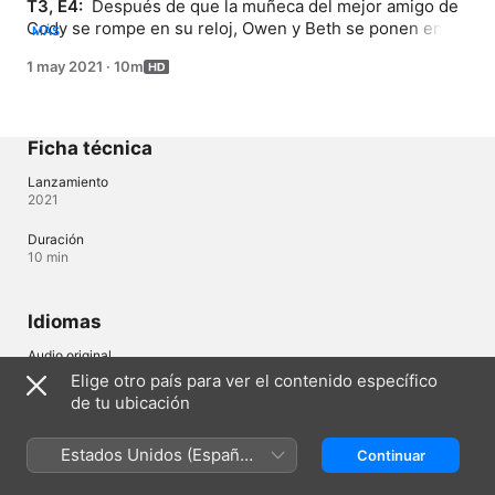
T3, E4: 
 Después de que la muñeca del mejor amigo de 
Cody se rompe en su reloj, Owen y Beth se ponen en 
MÁS
grave peligro mientras intentan hacer lo correcto.
1 may 2021
·
10m
Ficha técnica
Lanzamiento
2021
Duración
10 min
Idiomas
Audio original
Inglés
Elige otro país para ver el contenido específico
de tu ubicación
Guatemala (Español)
English (UK)
Estados Unidos (Español
Continuar
México)
Copyright © 2026
Apple Inc.
Todos los derechos reservados.