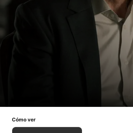
Teherán
La elección de Faraz
Cómo ver
Suspenso
·
Acción