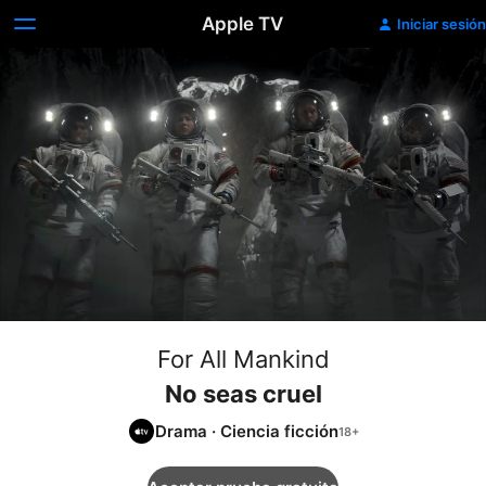
Apple TV
Iniciar sesión
For All Mankind
No seas cruel
Drama
·
Ciencia ficción