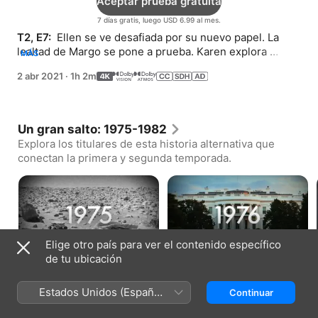
Aceptar prueba gratuita
7 días gratis, luego USD 6.99 al mes.
T2, E7: 
 Ellen se ve desafiada por su nuevo papel. La 
lealtad de Margo se pone a prueba. Karen explora 
MÁS
nuevas oportunidades, personal y profesionalmente.
2 abr 2021
·
1h 2m
Un gran salto: 1975-1982
Explora los titulares de esta historia alternativa que
conectan la primera y segunda temporada.
Aterrizaje en Marte (1975)
Reagan vence a Kennedy
Elige otro país para ver el contenido específico
(1976)
Contenido extra · 2
Contenido extra · 2
de tu ubicación
min
min
Estados Unidos (Español
Continuar
Cómo ver
México)