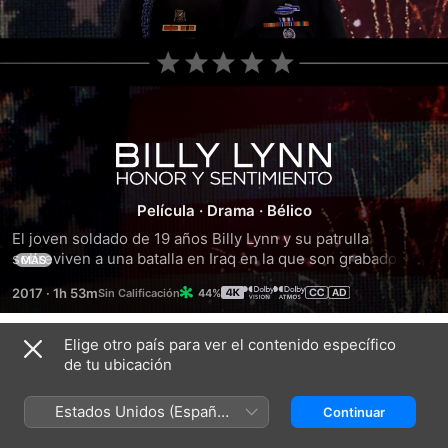
Billy
Lynn
Película
·
Drama
·
Bélico
El joven soldado de 19 años Billy Lynn y su patrulla 
-
sobreviven a una batalla en Iraq en la que son grabados por 
MÁS
las cámaras, por lo que son tratados como héroes cuando 
2017
·
1h 53m
44%
Honor
regresan a casa para una gira promocional antes de volver 
a la guerra.
Elige otro país para ver el contenido específico
Y
Tráilers
de tu ubicación
Sentimiento
Estados Unidos (Español
Continuar
México)