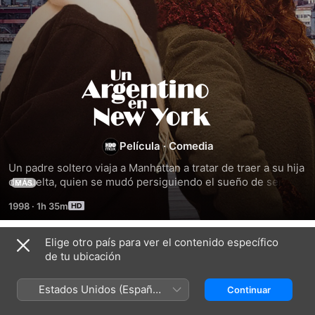
Un
Argentino
en
Película
·
Comedia
Un padre soltero viaja a Manhattan a tratar de traer a su hija 
New
de vuelta, quien se mudó persiguiendo el sueño de ser 
MÁS
cantante.
1998
·
1h 35m
York
Elige otro país para ver el contenido específico
Títulos relacionados
de tu ubicación
Cohen
El
Incorregibles
vs.
jardín
Estados Unidos (Español
Continuar
Rosi
de
México)
la