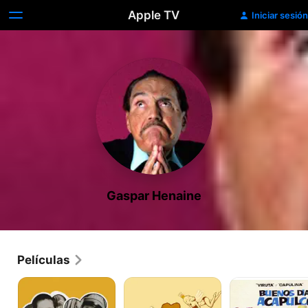
Apple TV
Iniciar sesión
Gaspar Henaine
Películas
Capulina:
El
Buenos
Los
Zángano
Dias,
reyes
Acapulco