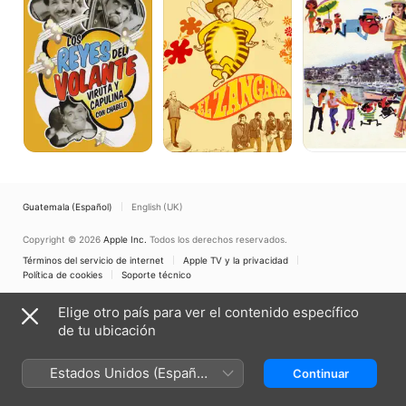
del
volante
Guatemala (Español)
English (UK)
Copyright © 2026
Apple Inc.
Todos los derechos reservados.
Términos del servicio de internet
Apple TV y la privacidad
Política de cookies
Soporte técnico
Elige otro país para ver el contenido específico
de tu ubicación
Estados Unidos (Español
Continuar
México)