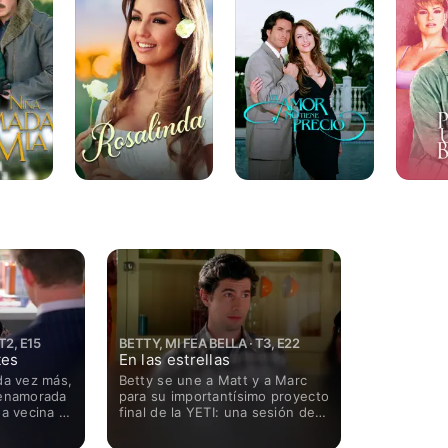
no
Beso
Tiene
Precio
T2, E15
BETTY, MI FEA BELLA · T3, E22
tes
En las estrellas
da vez más,
Betty se une a Matt y a Marc
 enamorada
para su importantísimo proyecto
ua vecina y
final de la YETI: una sesión de
resa a
fotos con Adele, la ganadora de
 de ella
los Grammy. Sin embargo, la