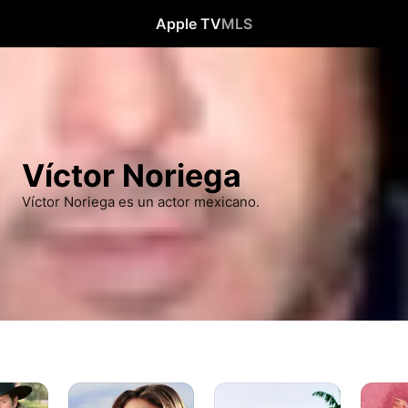
Apple TV
MLS
Víctor Noriega
Víctor Noriega es un actor mexicano.
Rosalinda
El
Por
Amor
Un