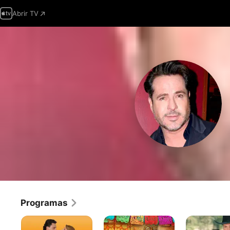
Abrir TV
Programas
Hasta
Qué
Niña
Que
Bonito
Amada