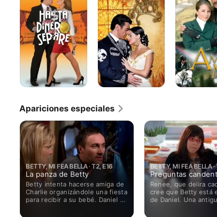
el
Amor
Mía
Dinero
Nos
Separe
Apariciones especiales
BETTY, MI FEA BELLA · T2, E16
BETTY, MI FEA BELLA · 
La panza de Betty
Preguntas canden
Betty intenta hacerse amiga de
Renee, que delira ca
Charlie organizándole una fiesta
cree que Betty está
para recibir a su bebé. Daniel se
de Daniel. Una antig
desenmaraña luego de romper
némesis de Hilda reg
con Renee. Christina averigua
Queens para burlarse