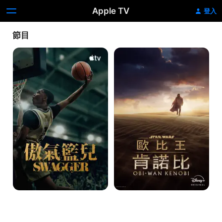
Apple TV
登入
節目
傲
歐
氣
比
籃
王
兒
肯
諾
比