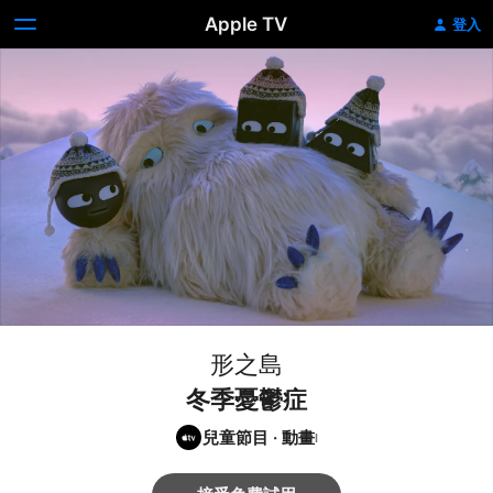
Apple TV
登入
形之島
冬季憂鬱症
兒童節目
·
動畫