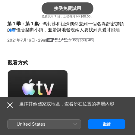
接受免費試用
免費試用 7 日，之後每月 HK$68.00。
第 1 季：第 1 集: 
 瑪莉莎和祖殊偶然去到一個名為舒密加頓
的奇怪音樂劇小鎮，並驚訝地發現兩人要找到真愛才能離
更多
開。
2021年7月16日
·
29m
觀看方式
選擇其他國家或地區，查看所在位置的專屬內容
接受免費試用
United States
繼續
免費試用 7 日，之後每月 HK$68.00。